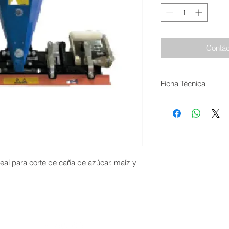
Contác
Ficha Técnica
Pootencia requerida
Ancho de Corte: 80
Altura de corte: 2 a 
Transmisión: si, baño
Sis. Acople: Toma d
eal para corte de caña de azúcar, maíz y
 | Siguenos
© 2026 I