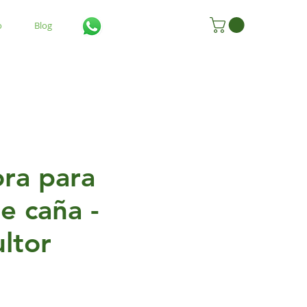
o
Blog
ra para
e caña -
ltor