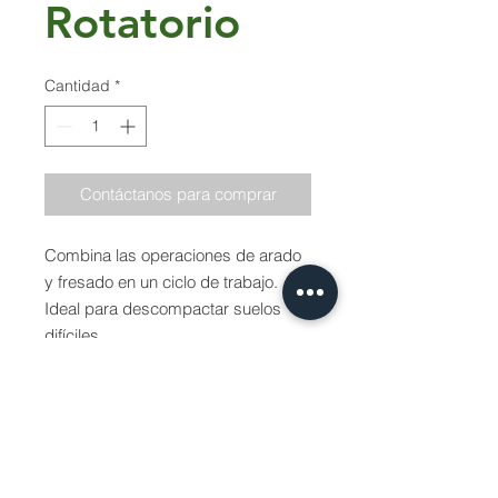
Rotatorio
Cantidad
*
Contáctanos para comprar
Combina las operaciones de arado
y fresado en un ciclo de trabajo.
Ideal para descompactar suelos
difíciles.
Ficha Técnica
Ancho de Trabajo: 25 cm
Profund. de trabajo: 25 - 30cm
Rueda de apoyo: SI