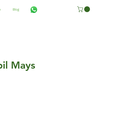
o
Blog
bil Mays