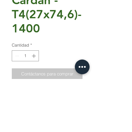
Cardan -
T4(27x74,6)-
1400
Cantidad
*
Contáctanos para comprar
Cardan -T4(27x74,6)-1400-T.Fusible-
Z6
Servicio Tecnico | Protección de Datos |
Siguenos