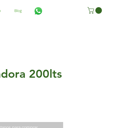
o
Blog
dora 200lts
tanos para comprar