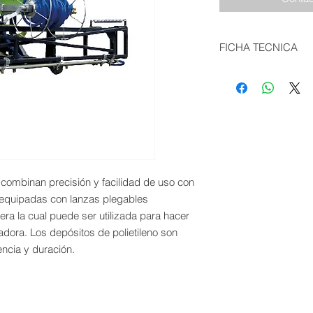
FICHA TECNICA
CARACTERÍSTICA
TÉCNICAS
Capacidad del ta
Bomba
combinan precisión y facilidad de uso con
Presión de la Bom
n equipadas con lanzas plegables
Potencia para la
ra la cual puede ser utilizada para hacer
operación
dora. Los depósitos de polietileno son
encia y duración.
Peso en vacío
Largo