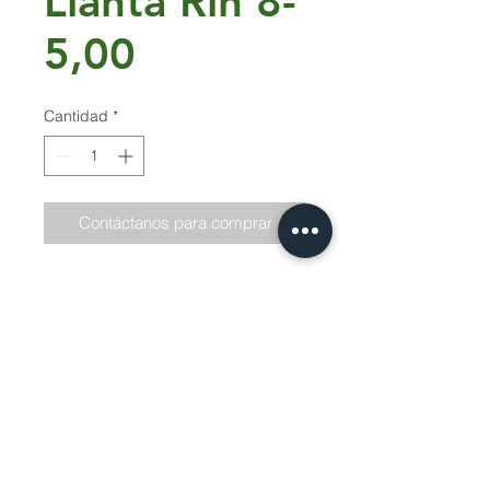
Llanta Rin 8-
5,00
Cantidad
*
Contáctanos para comprar
Capacidad de Carga 350kg
Lonaje:8PR
Cosechadora 2002
Servicio Tecnico | Protección de Datos |
Siguenos