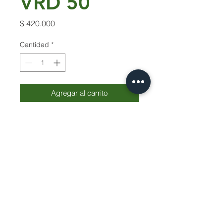
VRD 50
Precio
$ 420.000
Cantidad
*
Agregar al carrito
LS- Regulador VRD 50 De 5 Vias
Servicio Tecnico | Protección de Datos |
Siguenos
© 2026 Ideagro - Todos los derechos
reservados