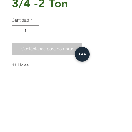
3/4 -2 Ton
Cantidad
*
Contáctanos para comprar
11 Hojas
Largo:1100mm
Capacidad. 2000Kg
Servicio Tecnico | Protección de Datos |
Siguenos