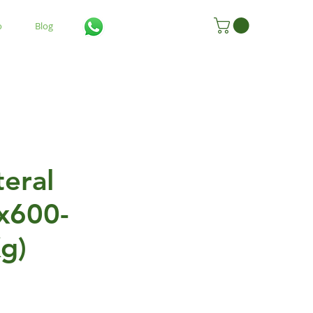
o
Blog
teral
x600-
g)