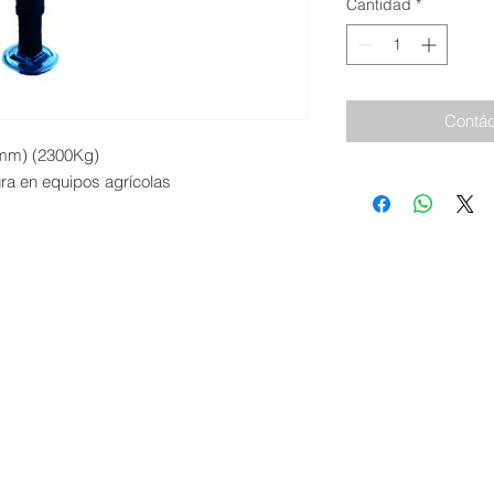
Cantidad
*
Contác
0mm) (2300Kg)
ura en equipos agrícolas
 | Siguenos
© 2026 I