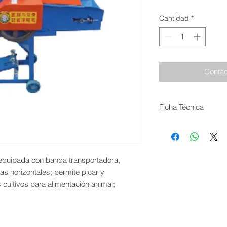
Cantidad
*
Contác
Ficha Técnica
Producción: 1.000 K
Banda transportador
Motor a Gasolina de
cuchillas horizontale
 equipada con banda transportadora,
Rodillos alimentador
las horizontales; permite picar y
cultivos para alimentación animal;