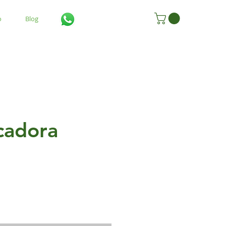
o
Blog
icadora