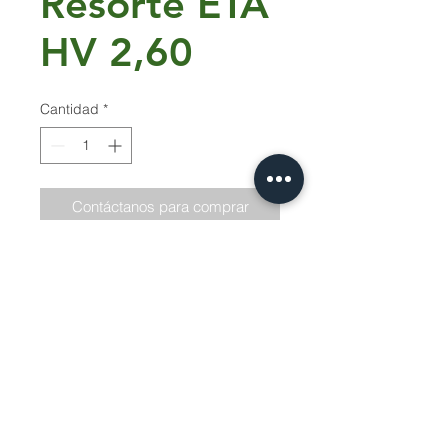
Resorte ETA
HV 2,60
Cantidad
*
Contáctanos para comprar
Resorte Izquierdo
Servicio Tecnico | Protección de Datos |
Siguenos
© 2026 Ideagro - Todos los derechos