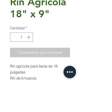
Rin Agrícola
18" x 9"
Cantidad
*
Contáctanos para comprar
Rin agricola para llanta de 18
pulgadas
Rin de 6 huecos
Case 161 - 205
Rin 18" x 9" - 6/161/205