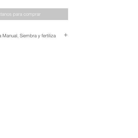
tanos para comprar
 Manual, Siembra y fertiliza
deagro - Todos los derechos reservados