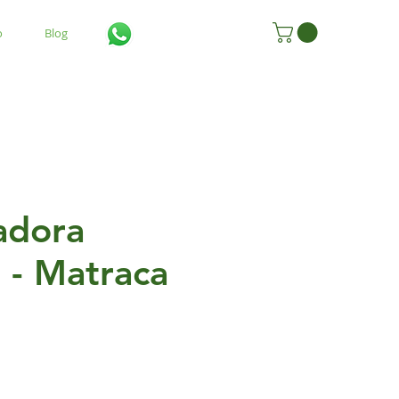
o
Blog
adora
 - Matraca