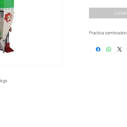
Contác
Practica sembradora
5kgs
 | Siguenos
© 2026 I