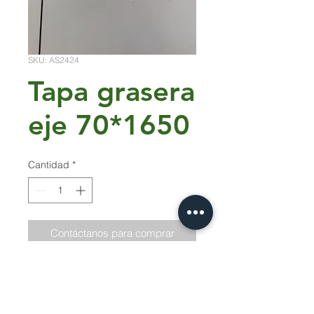
SKU: AS2424
Tapa grasera
eje 70*1650
Cantidad
*
Contáctanos para comprar
TVZ- Tapa grasera eje 70*1650
Fotos: La escala de las imagenes
son en centimetros