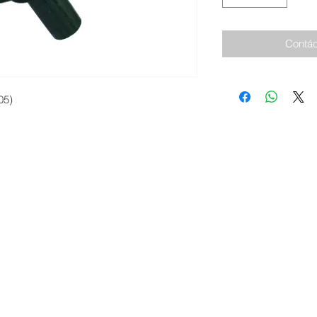
Contác
05)
 | Siguenos
© 2026 I