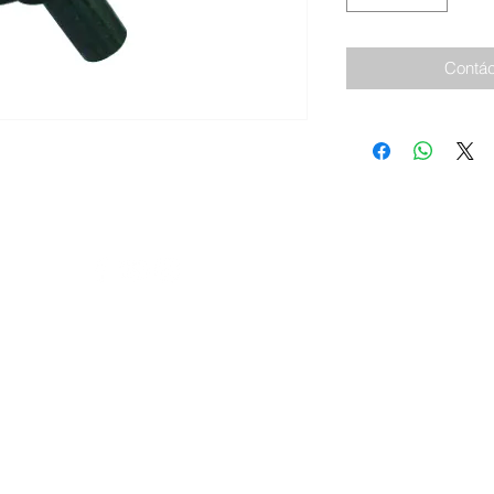
Contác
 | Siguenos
© 2026 I